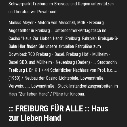
Schwerpunkt Freiburg im Breisgau und Region unterstützen
und beraten wir Privat- und...
Markus Meyer - Matern von Marschall, MdB - Freiburg ...
Angestellter in Freiburg ... Unternehmer-Mittagstisch im
Casino "Haus Zur Lieben Hand". Freiburg. Fahrplan Breisgau-S-
Bahn Hier finden Sie unsere aktuellen Fahrpläne zum
Download: 703 Freiburg - Basel. Freiburg Hbf - Müllheim -
Basel SBB. und Müllheim - Neuenburg (Baden) - ... Stadtarchiv
Freiburg
i. Br. K 1 / 44 Schriftlicher Nachlass von Prof. h.c. ...
(1950) / Neubau der Casino-Lichtspiele, Löwenstraße.
Verweis: ...... Löwenstraße : Stuck-Instandsetzungsarbeiten im
Haus "Zur lieben Hand" / Pläne für Kinobau.
::
FREIBURG
FÜR ALLE ::
Haus
zur
Lieben
Hand