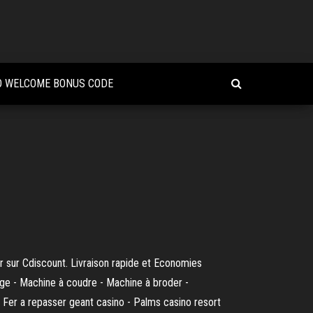
O WELCOME BONUS CODE
 Cdiscount. Livraison rapide et Economies
age - Machine à coudre - Machine à broder -
 Fer a repasser geant casino - Palms casino resort