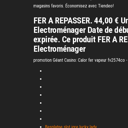
magasins favoris. Économisez avec Tiendeo!
FER A REPASSER. 44,00 € Un
Electroménager Date de débu
expirée. Ce produit FER A R
Electroménager
promotion Géant Casino: Calor fer vapeur fv2574co - C
Besplatne slot igre lucky lady