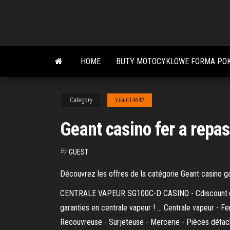
Skip
to
the
content
HOME
BUTY MOTOCYKLOWE FORMA POK
Category
Vilain14642
Geant casino fer a repa
By
GUEST
Découvrez les offres de la catégorie Geant casino g
CENTRALE VAPEUR SG100C-D CASINO - Cdiscount.co
garanties en centrale vapeur ! ... Centrale vapeur -
Recouvreuse - Surjeteuse - Mercerie - Pièces détach